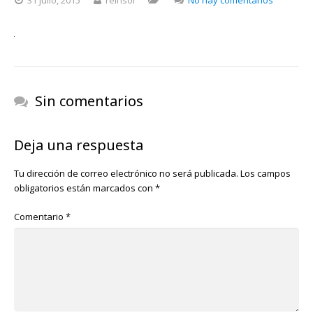
31 julio, 2015
reinsol
No hay comentarios
091114-
N-
5549O-
135
Sin comentarios
Deja una respuesta
Tu dirección de correo electrónico no será publicada.
Los campos
obligatorios están marcados con
*
Comentario
*