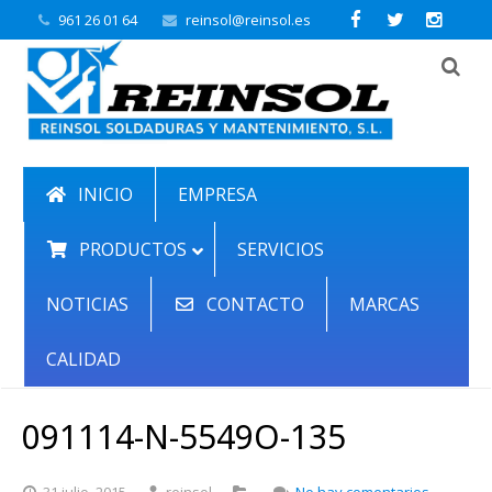
961 26 01 64
reinsol@reinsol.es
INICIO
EMPRESA
PRODUCTOS
SERVICIOS
NOTICIAS
CONTACTO
MARCAS
CALIDAD
091114-N-5549O-135
en