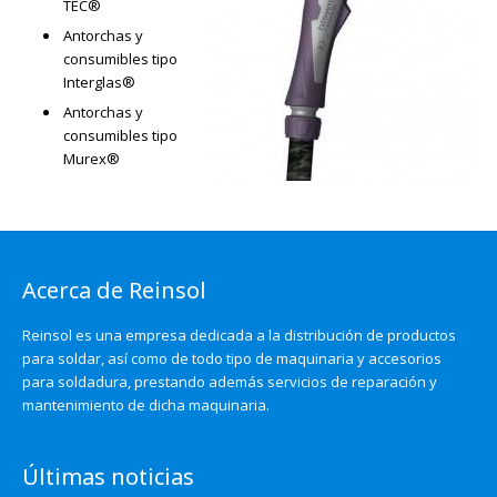
TEC®
Antorchas y
consumibles tipo
Interglas®
Antorchas y
consumibles tipo
Murex®
Acerca de Reinsol
Reinsol es una empresa dedicada a la distribución de productos
para soldar, así como de todo tipo de maquinaria y accesorios
para soldadura, prestando además servicios de reparación y
mantenimiento de dicha maquinaria.
Últimas noticias