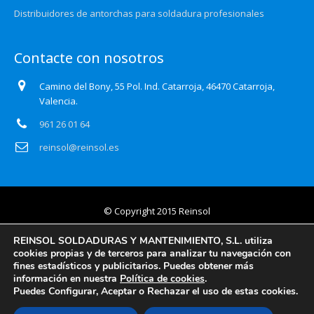
Distribuidores de antorchas para soldadura profesionales
Contacte con nosotros
Camino del Bony, 55 Pol. Ind. Catarroja, 46470 Catarroja,
Valencia.
961 26 01 64
reinsol@reinsol.es
© Copyright 2015 Reinsol
Aviso legal
REINSOL SOLDADURAS Y MANTENIMIENTO, S.L. utiliza
cookies propias y de terceros para analizar tu navegación con
Política de privacidad
fines estadísticos y publicitarios. Puedes obtener más
información en nuestra
Política de cookies
.
Certificado Auditoría Web
Puedes Configurar, Aceptar o Rechazar el uso de estas cookies.
Política de cookies