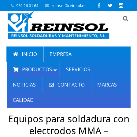
961 26 01 64
reinsol@reinsol.es
INICIO
EMPRESA
PRODUCTOS
SERVICIOS
NOTICIAS
CONTACTO
MARCAS
CALIDAD
Equipos para soldadura con
electrodos MMA –