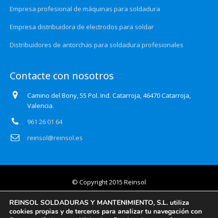
Empresa profesional de máquinas para soldadura
Empresa distribuidora de electrodos para soldar
Distribuidores de antorchas para soldadura profesionales
Contacte con nosotros
Camino del Bony, 55 Pol. Ind. Catarroja, 46470 Catarroja,
Valencia.
961 26 01 64
reinsol@reinsol.es
© Copyright 2015 Reinsol
Aviso legal
REINSOL SOLDADURAS Y MANTENIMIENTO, S.L. utiliza
cookies propias y de terceros para analizar tu navegación con
Política de privacidad