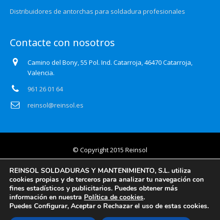
Distribuidores de antorchas para soldadura profesionales
Contacte con nosotros
Camino del Bony, 55 Pol. Ind. Catarroja, 46470 Catarroja,
Valencia.
961 26 01 64
reinsol@reinsol.es
© Copyright 2015 Reinsol
Aviso legal
REINSOL SOLDADURAS Y MANTENIMIENTO, S.L. utiliza
cookies propias y de terceros para analizar tu navegación con
Política de privacidad
fines estadísticos y publicitarios. Puedes obtener más
información en nuestra
Política de cookies
.
Certificado Auditoría Web
Puedes Configurar, Aceptar o Rechazar el uso de estas cookies.
Política de cookies