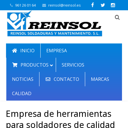
961 26 01 64
reinsol@reinsol.es
INICIO
EMPRESA
PRODUCTOS
SERVICIOS
NOTICIAS
CONTACTO
MARCAS
CALIDAD
Empresa de herramientas
para soldadores de calidad