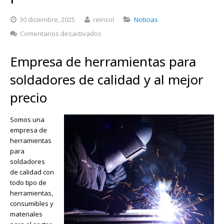
30 diciembre, 2025
reinsol
Noticias
en
Comentarios desactivados
Empresa
de
Empresa de herramientas para
herramientas
para
soldadores de calidad y al mejor
soldadores
precio
de
calidad
Somos una
empresa de
herramientas
para
soldadores
de calidad con
todo tipo de
herramientas,
consumibles y
materiales