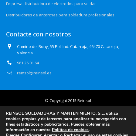
Empresa distribuidora de electrodos para soldar
Distribuidores de antorchas para soldadura profesionales
Contacte con nosotros
Camino del Bony, 55 Pol. Ind. Catarroja, 46470 Catarroja,
Valencia.
961 26 01 64
reinsol@reinsol.es
© Copyright 2015 Reinsol
Aviso legal
REINSOL SOLDADURAS Y MANTENIMIENTO, S.L. utiliza
cookies propias y de terceros para analizar tu navegación con
Política de privacidad
fines estadísticos y publicitarios. Puedes obtener más
información en nuestra
Política de cookies
.
Certificado Auditoría Web
Puedes Configurar, Aceptar o Rechazar el uso de estas cookies.