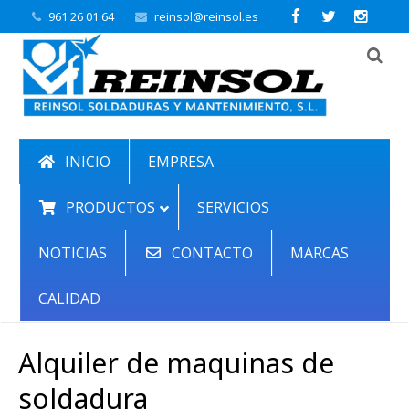
961 26 01 64
reinsol@reinsol.es
INICIO
EMPRESA
PRODUCTOS
SERVICIOS
NOTICIAS
CONTACTO
MARCAS
CALIDAD
Alquiler de maquinas de
soldadura