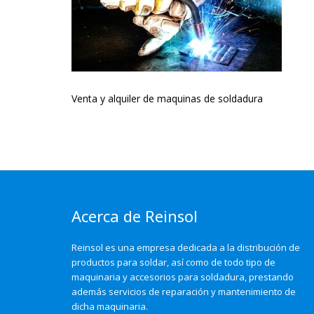
Venta y alquiler de maquinas de soldadura
Acerca de Reinsol
Reinsol es una empresa dedicada a la distribución de
productos para soldar, así como de todo tipo de
maquinaria y accesorios para soldadura, prestando
además servicios de reparación y mantenimiento de
dicha maquinaria.