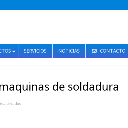
CTOS
SERVICIOS
NOTICIAS
CONTACTO
e maquinas de soldadura
en
esactivados
Venta
y
alquiler
de