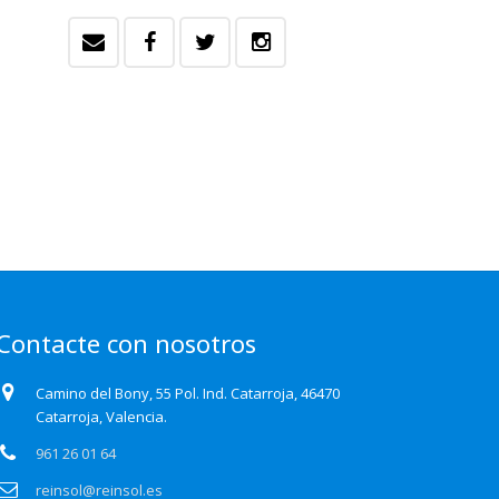
Contacte con nosotros
Camino del Bony, 55 Pol. Ind. Catarroja, 46470
Catarroja, Valencia.
961 26 01 64
reinsol@reinsol.es