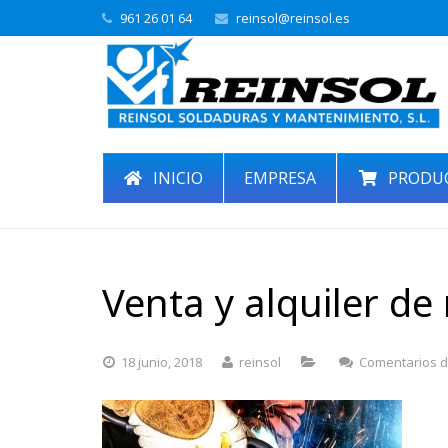
961 26 01 64
reinsol@reinsol.es
INICIO
EMPRESA
PRODU
Venta y alquiler d
18 junio, 2018
reinsol
Comentarios d