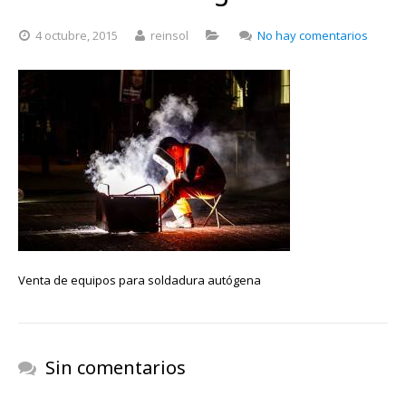
en
4 octubre, 2015
reinsol
No hay comentarios
Venta
de
equipo
para
soldad
autóg
Venta de equipos para soldadura autógena
Sin comentarios