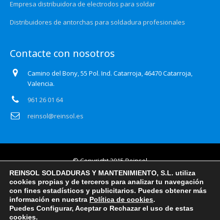
Empresa distribuidora de electrodos para soldar
Distribuidores de antorchas para soldadura profesionales
Contacte con nosotros
Camino del Bony, 55 Pol. Ind. Catarroja, 46470 Catarroja,
Valencia.
961 26 01 64
reinsol@reinsol.es
© Copyright 2015 Reinsol
REINSOL SOLDADURAS Y MANTENIMIENTO, S.L. utiliza
Aviso legal
cookies propias y de terceros para analizar tu navegación
con fines estadísticos y publicitarios. Puedes obtener más
Política de privacidad
información en nuestra
Política de cookies
.
Puedes Configurar, Aceptar o Rechazar el uso de estas
Certificado Auditoría Web
cookies.