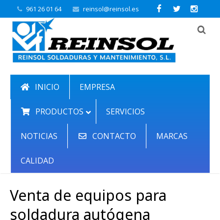
961 26 01 64
reinsol@reinsol.es
INICIO
EMPRESA
PRODUCTOS
SERVICIOS
NOTICIAS
CONTACTO
MARCAS
CALIDAD
Venta de equipos para
soldadura autógena