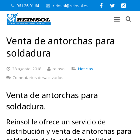
961 26 01 64
reinsol@reinsol.es
Venta de antorchas para
soldadura
28 agosto, 2018
reinsol
Noticias
en
Comentarios desactivados
Venta
de
Venta de antorchas para
antorchas
para
soldadura.
soldadura
Reinsol le ofrece un servicio de
distribución y venta de antorchas para