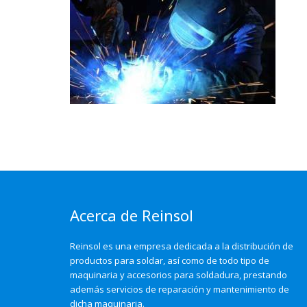
Acerca de Reinsol
Reinsol es una empresa dedicada a la distribución de
productos para soldar, así como de todo tipo de
maquinaria y accesorios para soldadura, prestando
además servicios de reparación y mantenimiento de
dicha maquinaria.