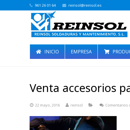
961 26 01 64
reinsol@reinsol.es
INICIO
EMPRESA
PRODU
Venta accesorios p
22 mayo, 2016
reinsol
Comentarios 