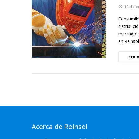
19 dici
Consumible
distribuc
mercado. 
en Reinso
LEER 
Acerca de Reinsol