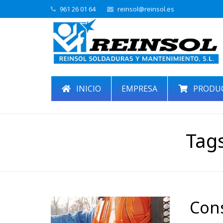
961 26 01 64
reinsol@reinsol.es
INICIO
EMPRESA
PRODU
Tag
Con