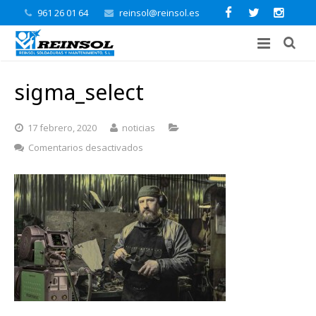
961 26 01 64
reinsol@reinsol.es
sigma_select
17 febrero, 2020
noticias
en
Comentarios desactivados
sigma_select