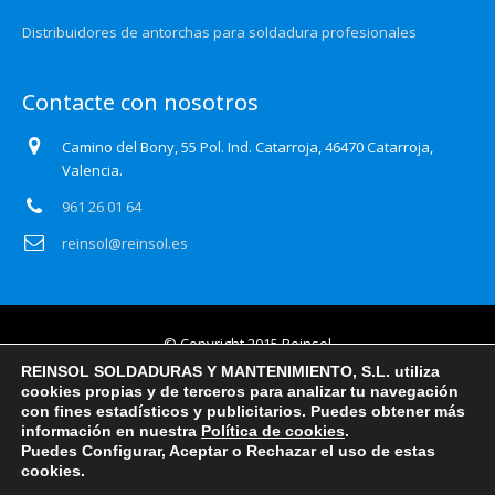
Distribuidores de antorchas para soldadura profesionales
Contacte con nosotros
Camino del Bony, 55 Pol. Ind. Catarroja, 46470 Catarroja,
Valencia.
961 26 01 64
reinsol@reinsol.es
© Copyright 2015 Reinsol
REINSOL SOLDADURAS Y MANTENIMIENTO, S.L. utiliza
Aviso legal
cookies propias y de terceros para analizar tu navegación
con fines estadísticos y publicitarios. Puedes obtener más
Política de privacidad
información en nuestra
Política de cookies
.
Puedes Configurar, Aceptar o Rechazar el uso de estas
Certificado Auditoría Web
cookies.
Política de cookies