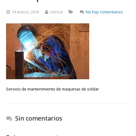
en
14 marzo, 2016
reinsol
No hay comentarios
Servici
de
manten
de
maqui
de
soldar
Servicio de mantenimiento de maquinas de soldar
Sin comentarios