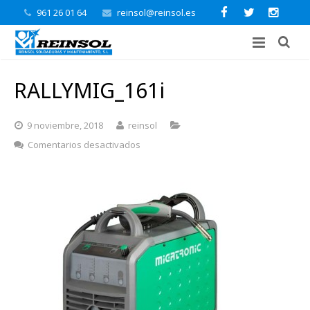
961 26 01 64
reinsol@reinsol.es
RALLYMIG_161i
9 noviembre, 2018
reinsol
en
Comentarios desactivados
RALLYMIG_161i