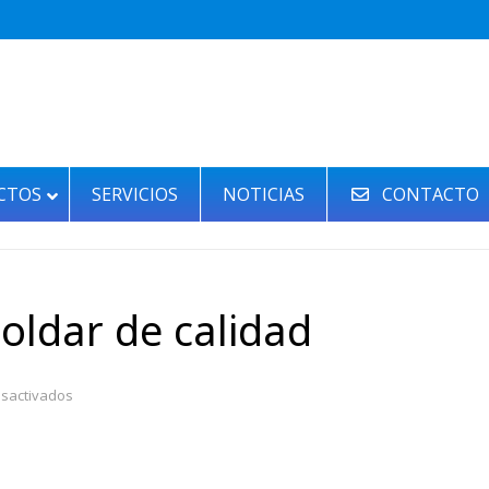
CTOS
SERVICIOS
NOTICIAS
CONTACTO
oldar de calidad
en
sactivados
Protecciones
para
soldar
de