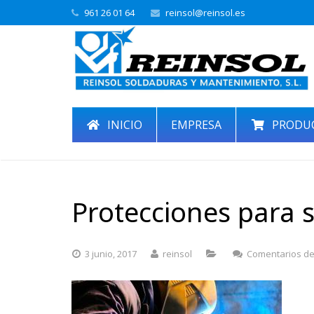
961 26 01 64
reinsol@reinsol.es
INICIO
EMPRESA
PRODU
Protecciones para s
3 junio, 2017
reinsol
Comentarios de