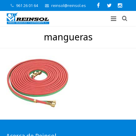
961 26 01 64
reinsol@reinsol.es
mangueras
Acerca de Reinsol