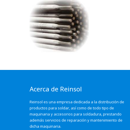
Acerca de Reinsol
Reinsol es una empresa dedicada a la distribución de
productos para soldar, así como de todo tipo de
maquinaria y accesorios para soldadura, prestando
además servicios de reparación y mantenimiento de
dicha maquinaria.