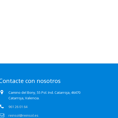
Contacte con nosotros
Camino del Bony, 55 Pol. Ind. Catarroja, 46470
Catarroja, Valencia.
961 26 01 64
reinsol@reinsol.es