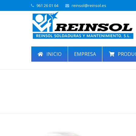
961 26 01 64
reinsol@reinsol.es
INICIO
EMPRESA
PRODU