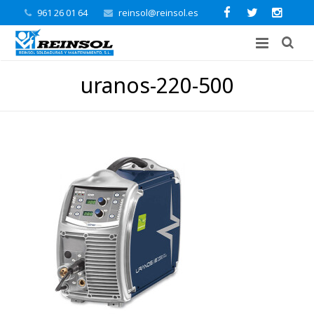
961 26 01 64
reinsol@reinsol.es
uranos-220-500