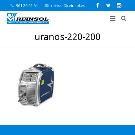
961 26 01 64
reinsol@reinsol.es
uranos-220-200