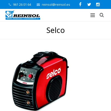
961 26 01 64
reinsol@reinsol.es
Selco