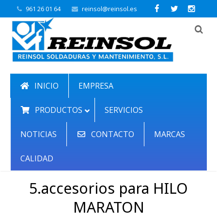
961 26 01 64
reinsol@reinsol.es
INICIO
EMPRESA
PRODUCTOS
SERVICIOS
NOTICIAS
CONTACTO
MARCAS
CALIDAD
5.accesorios para HILO
MARATON