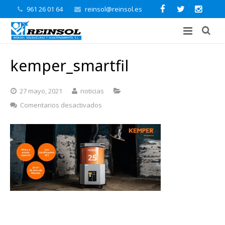
961 26 01 64
reinsol@reinsol.es
kemper_smartfil
27 mayo, 2021
noticias
en
Comentarios desactivados
kemper_smartfil