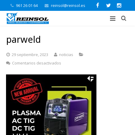
961 26 01 64
reinsol@reinsol.es
parweld
29 septiembre, 2023
noticias
en
Comentarios desactivados
parweld