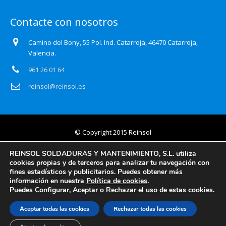
Contacte con nosotros
Camino del Bony, 55 Pol. Ind. Catarroja, 46470 Catarroja,
Valencia.
961 26 01 64
reinsol@reinsol.es
© Copyright 2015 Reinsol
Aviso legal
REINSOL SOLDADURAS Y MANTENIMIENTO, S.L. utiliza
cookies propias y de terceros para analizar tu navegación con
Política de privacidad
fines estadísticos y publicitarios. Puedes obtener más
información en nuestra
Política de cookies
.
Certificado Auditoría Web
Puedes Configurar, Aceptar o Rechazar el uso de estas cookies.
Política de cookies
Aceptar todas las cookies
Rechazar todas las cookies
Información básica y detallada en protección de datos