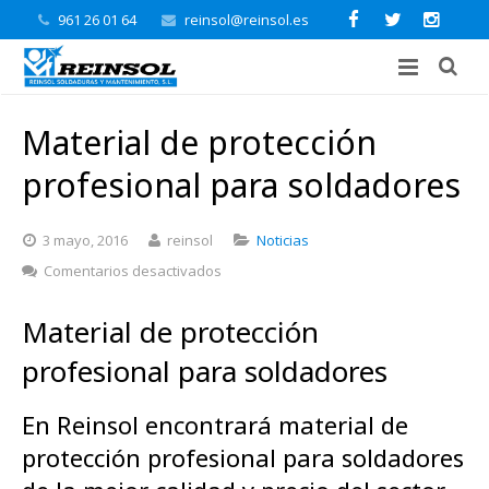
961 26 01 64
reinsol@reinsol.es
Material de protección
profesional para soldadores
3 mayo, 2016
reinsol
Noticias
en
Comentarios desactivados
Material
de
Material de protección
protección
profesional
profesional para soldadores
para
soldadores
En Reinsol encontrará material de
protección profesional para soldadores