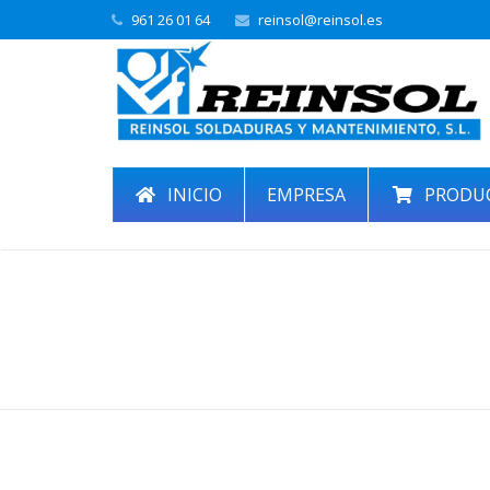
961 26 01 64
reinsol@reinsol.es
INICIO
EMPRESA
PRODU