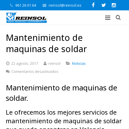
961 26 01 64
reinsol@reinsol.es
Mantenimiento de
maquinas de soldar
22 agosto, 2017
reinsol
Noticias
en
Comentarios desactivados
Mantenimiento
de
Mantenimiento de maquinas de
maquinas
de
soldar.
soldar
Le ofrecemos los mejores servicios de
mantenimiento de maquinas de soldar