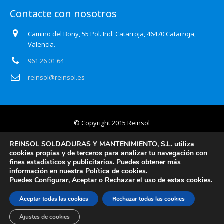
Contacte con nosotros
Camino del Bony, 55 Pol. Ind. Catarroja, 46470 Catarroja,
Valencia.
961 26 01 64
reinsol@reinsol.es
© Copyright 2015 Reinsol
Aviso legal
REINSOL SOLDADURAS Y MANTENIMIENTO, S.L. utiliza
cookies propias y de terceros para analizar tu navegación con
Política de privacidad
fines estadísticos y publicitarios. Puedes obtener más
información en nuestra
Política de cookies
.
Certificado Auditoría Web
Puedes Configurar, Aceptar o Rechazar el uso de estas cookies.
Política de cookies
Aceptar todas las cookies
Rechazar todas las cookies
Información básica y detallada en protección de datos
Ajustes de cookies