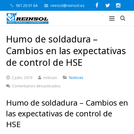
961 26 01 64
reinsol@reinsol.es
Humo de soldadura –
Cambios en las expectativas
de control de HSE
2 julio, 2019
noticias
Noticias
en
Comentarios desactivados
Humo
de
Humo de soldadura – Cambios en
soldadura
–
las expectativas de control de
Cambios
HSE
en
las
expectativas