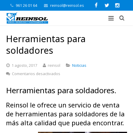
961 26 01 64
reinsol@reinsol.es
Herramientas para
soldadores
1 agosto, 2017
reinsol
Noticias
en
Comentarios desactivados
Herramientas
para
Herramientas para soldadores.
soldadores
Reinsol le ofrece un servicio de venta
de herramientas para soldadores de la
más alta calidad que pueda encontrar.