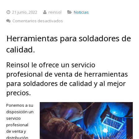
21 junio, 2022
reinsol
Noticias
en
Comentarios desactivados
Herramientas
para
Herramientas para soldadores de
soldadores
de
calidad.
calidad
Reinsol le ofrece un servicio
profesional de venta de herramientas
para soldadores de calidad y al mejor
precios.
Ponemos a su
disposición un
servicio
profesional
de venta y
distribución