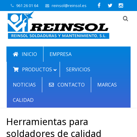
961 26 01 64
reinsol@reinsol.es
INICIO
EMPRESA
PRODUCTOS
SERVICIOS
NOTICIAS
CONTACTO
MARCAS
CALIDAD
Herramientas para
soldadores de calidad