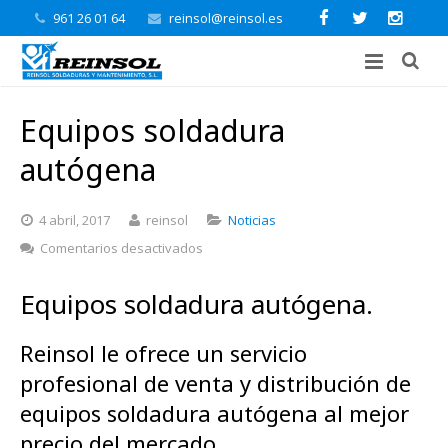
961 26 01 64
reinsol@reinsol.es
Equipos soldadura
autógena
4 abril, 2017
reinsol
Noticias
en
Comentarios desactivados
Equipos
soldadura
Equipos soldadura autógena.
autógena
Reinsol le ofrece un servicio
profesional de venta y distribución de
equipos soldadura autógena al mejor
precio del mercado.