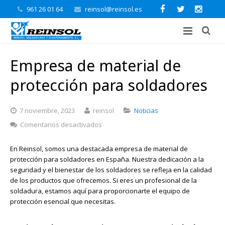
961 26 01 64
reinsol@reinsol.es
Empresa de material de
protección para soldadores
7 noviembre, 2023
reinsol
Noticias
en
Comentarios desactivados
Empresa
de
En Reinsol, somos una destacada empresa de material de
material
protección para soldadores en España. Nuestra dedicación a la
de
seguridad y el bienestar de los soldadores se refleja en la calidad
protección
de los productos que ofrecemos. Si eres un profesional de la
para
soldadura, estamos aquí para proporcionarte el equipo de
soldadores
protección esencial que necesitas.