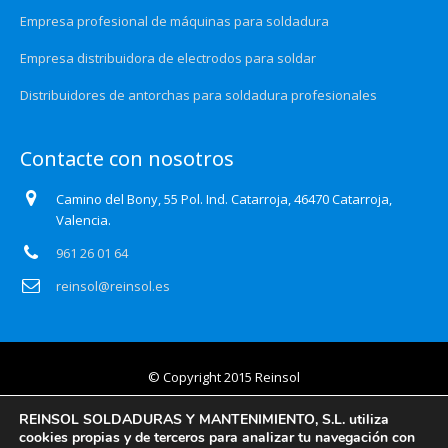
Empresa profesional de máquinas para soldadura
Empresa distribuidora de electrodos para soldar
Distribuidores de antorchas para soldadura profesionales
Contacte con nosotros
Camino del Bony, 55 Pol. Ind. Catarroja, 46470 Catarroja,
Valencia.
961 26 01 64
reinsol@reinsol.es
© Copyright 2015 Reinsol
Aviso legal
REINSOL SOLDADURAS Y MANTENIMIENTO, S.L. utiliza
cookies propias y de terceros para analizar tu navegación con
Política de privacidad