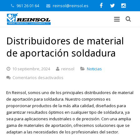
961 26 01 64
reinsol@reinsol.es
Distribuidores de material
de aportación soldadura
10 septiembre, 2024
reinsol
Noticias
en
Comentarios desactivados
Distribuidores
de
En Reinsol, somos uno de los principales distribuidores de material
material
de aportación para soldadura. Nuestro compromiso es
de
proporcionar productos de la más alta calidad, diseñados para
aportación
garantizar resultados óptimos en cualquier tipo de soldadura, ya
soldadura
sea para aplicaciones industriales o de precisión. Con una amplia
gama de materiales de aportación, ofrecemos soluciones que se
adaptan a las necesidades de los profesionales del sector.