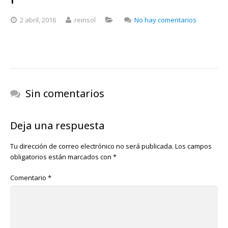
en
2 abril, 2016
reinsol
No hay comentarios
Distribuci
de
antorchas
para
soldadura
Sin comentarios
Deja una respuesta
Tu dirección de correo electrónico no será publicada.
Los campos
obligatorios están marcados con
*
Comentario
*