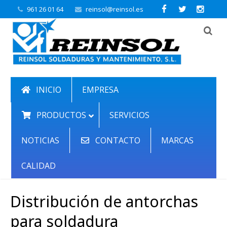
961 26 01 64
reinsol@reinsol.es
INICIO
EMPRESA
PRODUCTOS
SERVICIOS
NOTICIAS
CONTACTO
MARCAS
CALIDAD
Distribución de antorchas
para soldadura