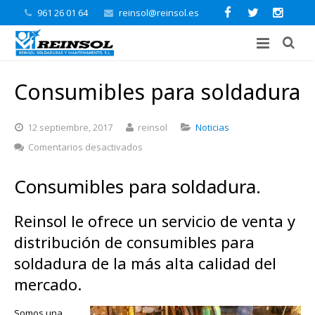
961 26 01 64
reinsol@reinsol.es
Consumibles para soldadura
12 septiembre, 2017
reinsol
Noticias
en
Comentarios desactivados
Consumibles
para
Consumibles para soldadura.
soldadura
Reinsol le ofrece un servicio de venta y
distribución de consumibles para
soldadura de la más alta calidad del
mercado.
Somos una