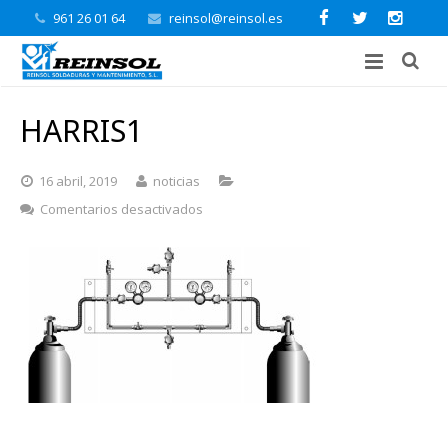
961 26 01 64
reinsol@reinsol.es
HARRIS1
16 abril, 2019
noticias
en
Comentarios desactivados
HARRIS1