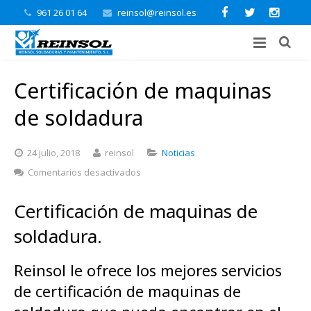
961 26 01 64
reinsol@reinsol.es
Certificación de maquinas
de soldadura
24 julio, 2018
reinsol
Noticias
en
Comentarios desactivados
Certificación
de
Certificación de maquinas de
maquinas
de
soldadura.
soldadura
Reinsol le ofrece los mejores servicios
de certificación de maquinas de