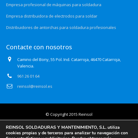
Empresa profesional de máquinas para soldadura
Empresa distribuidora de electrodos para soldar
Distribuidores de antorchas para soldadura profesionales
Contacte con nosotros
Camino del Bony, 55 Pol. Ind. Catarroja, 46470 Catarroja,
Valencia.
961 26 01 64
reinsol@reinsol.es
© Copyright 2015 Reinsol
Aviso legal
REINSOL SOLDADURAS Y MANTENIMIENTO, S.L. utiliza
cookies propias y de terceros para analizar tu navegación con
Política de privacidad