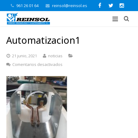
961 26 01 64
reinsol@reinsol.es
Automatizacion1
21 junio, 2021
noticias
en
Comentarios desactivados
Automatizacion1