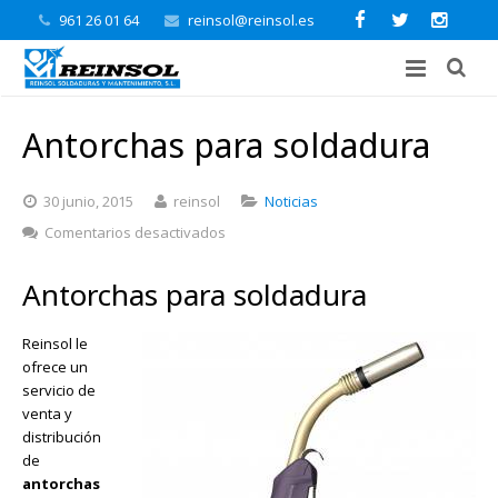
961 26 01 64
reinsol@reinsol.es
Antorchas para soldadura
30 junio, 2015
reinsol
Noticias
en
Comentarios desactivados
Antorchas
para
Antorchas para soldadura
soldadura
Reinsol le
ofrece un
servicio de
venta y
distribución
de
antorchas