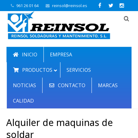
961 26 01 64
reinsol@reinsol.es
INICIO
EMPRESA
PRODUCTOS
SERVICIOS
NOTICIAS
CONTACTO
MARCAS
CALIDAD
Alquiler de maquinas de
soldar