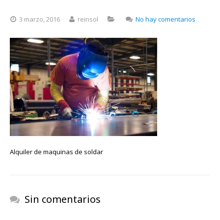
en
3 marzo, 2016
reinsol
No hay comentarios
Alquiler
de
maquin
de
soldar
Alquiler de maquinas de soldar
Sin comentarios