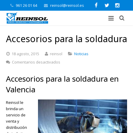
961 26 01 64
reinsol@reinsol.es
Accesorios para la soldadura
18 agosto, 2015
reinsol
Noticias
en
Comentarios desactivados
Accesorios
para
Accesorios para la soldadura en
la
soldadura
Valencia
Reinsol le
brinda un
servicio de
venta y
distribución