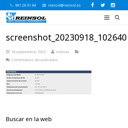
961 26 01 64
reinsol@reinsol.es
screenshot_20230918_102640
18 septiembre, 2023
noticias
en
Comentarios desactivados
screenshot_20230918_102640
Buscar en la web