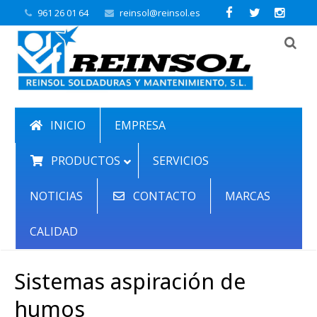
961 26 01 64
reinsol@reinsol.es
INICIO
EMPRESA
PRODUCTOS
SERVICIOS
NOTICIAS
CONTACTO
MARCAS
CALIDAD
Sistemas aspiración de
humos