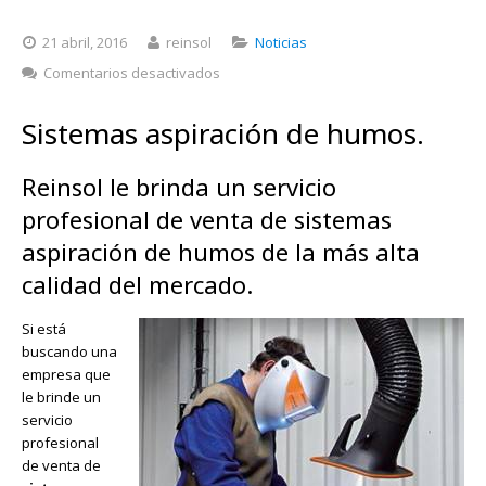
21 abril, 2016
reinsol
Noticias
en
Comentarios desactivados
Sistemas
aspiración
Sistemas aspiración de humos.
de
humos
Reinsol le brinda un servicio
profesional de venta de sistemas
aspiración de humos de la más alta
calidad del mercado.
Si está
buscando una
empresa que
le brinde un
servicio
profesional
de venta de