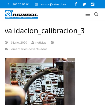
961 26 01 64
reinsol@reinsol.es
validacion_calibracion_3
16 julio, 2020
noticias
en
Comentarios desactivados
validacion_calibracion_3