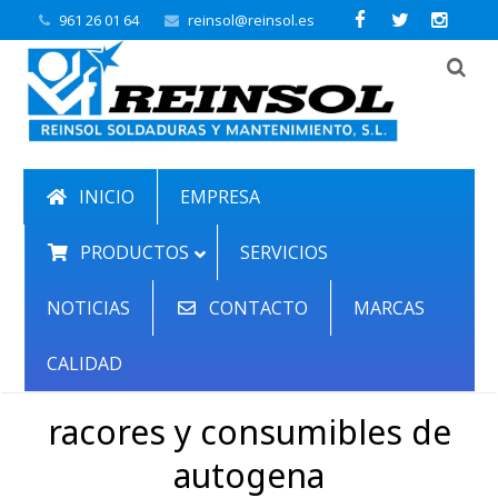
961 26 01 64
reinsol@reinsol.es
INICIO
EMPRESA
PRODUCTOS
SERVICIOS
NOTICIAS
CONTACTO
MARCAS
CALIDAD
racores y consumibles de
autogena