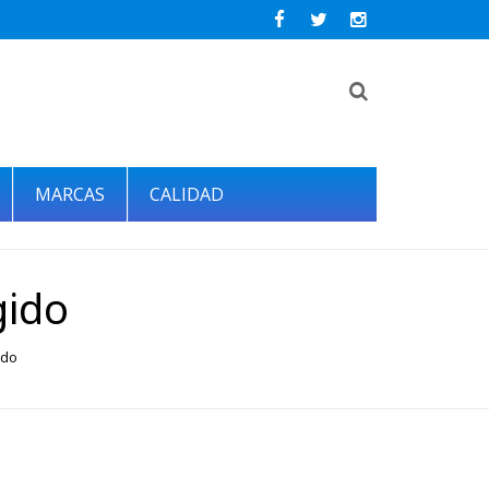
MARCAS
CALIDAD
gido
ido