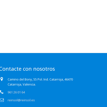
Contacte con nosotros
Camino del Bony, 55 Pol. Ind. Catarroja, 46470
Catarroja, Valencia.
961 26 01 64
reinsol@reinsol.es