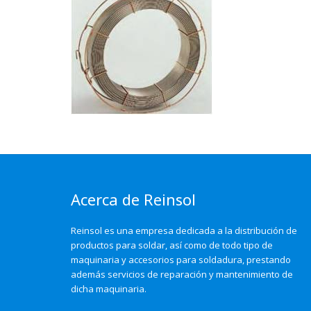
Acerca de Reinsol
Reinsol es una empresa dedicada a la distribución de
productos para soldar, así como de todo tipo de
maquinaria y accesorios para soldadura, prestando
además servicios de reparación y mantenimiento de
dicha maquinaria.