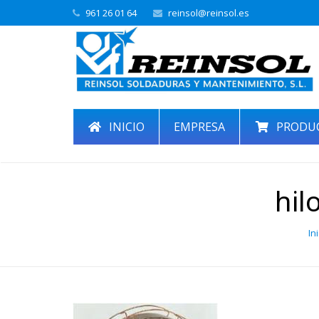
961 26 01 64
reinsol@reinsol.es
INICIO
EMPRESA
PRODU
hil
Ini