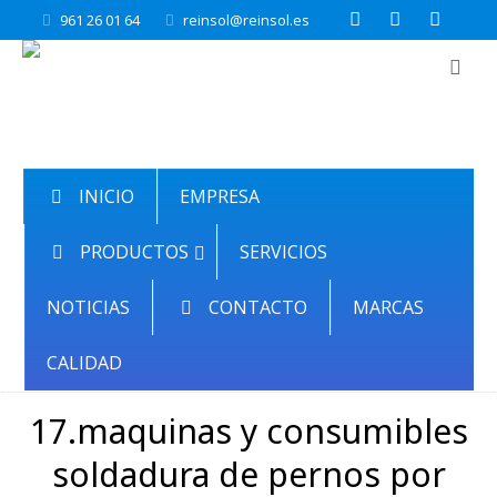
961 26 01 64
reinsol@reinsol.es
INICIO
EMPRESA
PRODUCTOS
SERVICIOS
NOTICIAS
CONTACTO
MARCAS
CALIDAD
17.maquinas y consumibles
soldadura de pernos por