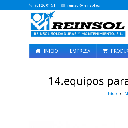
961 26 01 64
reinsol@reinsol.es
INICIO
EMPRESA
PRODU
14.equipos para
Inicio
»
M