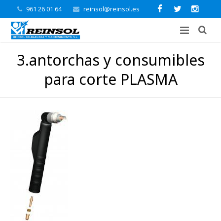
961 26 01 64
reinsol@reinsol.es
3.antorchas y consumibles
para corte PLASMA