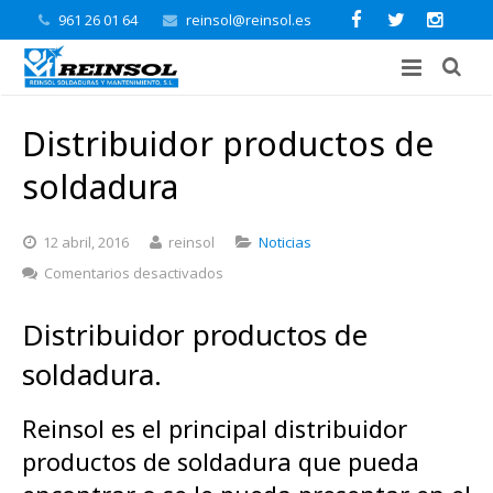
961 26 01 64
reinsol@reinsol.es
Distribuidor productos de
soldadura
12 abril, 2016
reinsol
Noticias
en
Comentarios desactivados
Distribuidor
productos
Distribuidor productos de
de
soldadura
soldadura.
Reinsol es el principal distribuidor
productos de soldadura que pueda