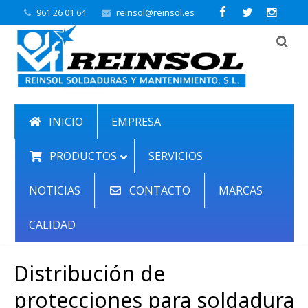
961 26 01 64
reinsol@reinsol.es
INICIO
EMPRESA
PRODUCTOS
SERVICIOS
NOTICIAS
CONTACTO
MARCAS
CALIDAD
Distribución de
protecciones para soldadura