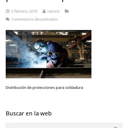
5 febrero, 2019
reinsol
en
Comentarios desactivados
Distribución
de
protecciones
para
soldadura
Distribución de protecciones para soldadura
Buscar en la web